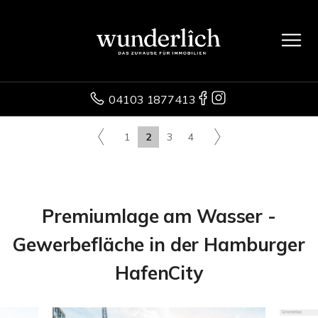
04103 1877413
1
2
3
4
Premiumlage am Wasser -
Gewerbefläche in der Hamburger
HafenCity