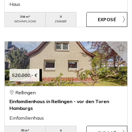
Haus
304 m²
9
WOHNFLÄCHE
ZIMMER
520.000,- €
Rellingen
Einfamilienhaus in Rellingen - vor den Toren
Hamburgs
Einfamilienhaus
95 m²
4