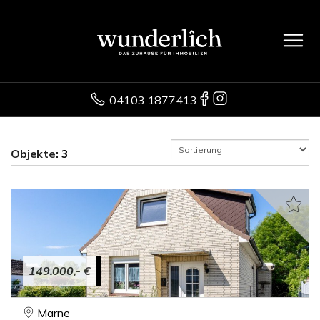
04103 1877413
Objekte:
3
149.000,- €
Marne