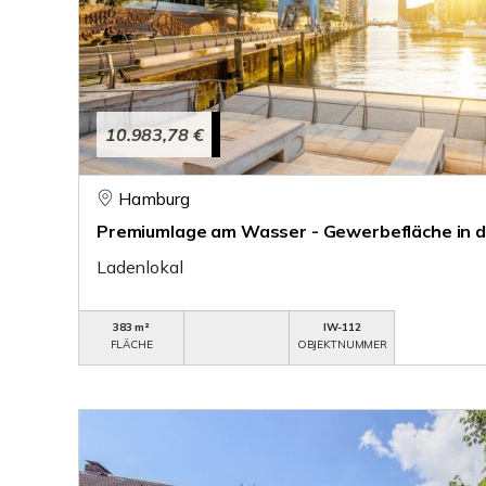
10.983,78 €
Hamburg
Premiumlage am Wasser - Gewerbefläche in 
Ladenlokal
383 m²
IW-112
FLÄCHE
OBJEKTNUMMER