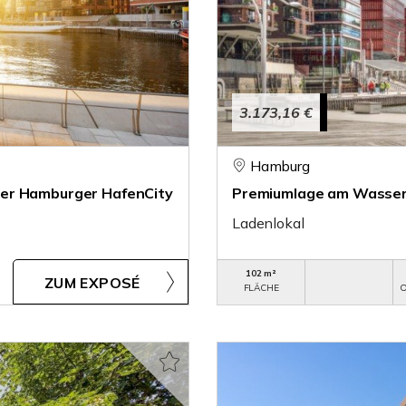
3.173,16 €
Hamburg
der Hamburger HafenCity
Premiumlage am Wasser 
Ladenlokal
102 m²
ZUM EXPOSÉ
FLÄCHE
O