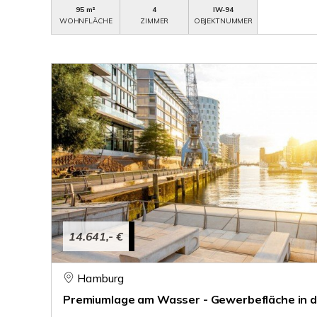
95 m²
4
IW-94
WOHNFLÄCHE
ZIMMER
OBJEKTNUMMER
14.641,- €
Hamburg
Premiumlage am Wasser - Gewerbefläche in 