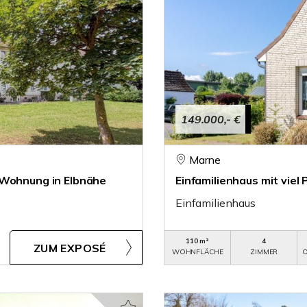
149.000,- €
Marne
 Wohnung in Elbnähe
Einfamilienhaus mit viel
Einfamilienhaus
110 m²
4
ZUM EXPOSÉ
WOHNFLÄCHE
ZIMMER
O