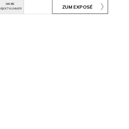
IW-95
ZUM EXPOSÉ
BJEKTNUMMER