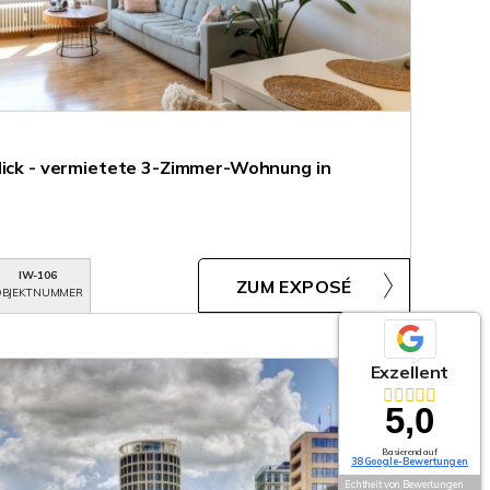
lick - vermietete 3-Zimmer-Wohnung in
IW-106
ZUM EXPOSÉ
BJEKTNUMMER
Exzellent
5,0
Basierend auf
38 Google-Bewertungen
Echtheit von Bewertungen