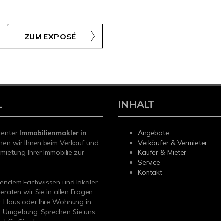
ZUM EXPOSÉ
L
INHALT
tenter
Immobilienmakler in
Angebote
hen wir Ihnen beim Verkauf und
Verkäufer & Vermieter
rmietung Ihrer Immobilie zur
Käufer & Mieter
Service
Kontakt
sendem Fachwissen und lokaler
beraten wir Sie in allen Fragen
r Haus oder Ihre Wohnung in
 Umgebung. Sprechen Sie uns