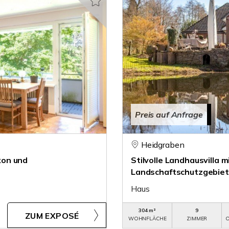
Preis auf Anfrage
Heidgraben
kon und
Stilvolle Landhausvilla 
Landschaftschutzgebiet
Haus
304 m²
9
ZUM EXPOSÉ
WOHNFLÄCHE
ZIMMER
O