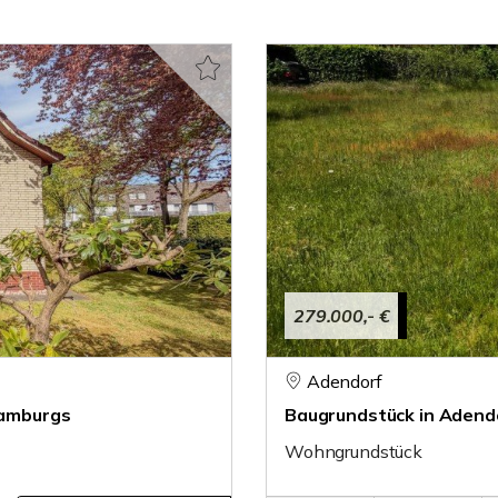
279.000,- €
Adendorf
Hamburgs
Baugrundstück in Adendo
Wohngrundstück