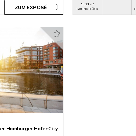
1.013 m²
ZUM EXPOSÉ
GRUNDSTÜCK
O
der Hamburger HafenCity