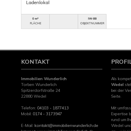
Ladenlokal
0 m²
IW-88
FLÄCHE
OBJEKTNUMMER
KONTAKT
PROFI
Immobilien Wunderlich
Als kompe
Torben Wunderlich
Wedel
ste
Spitzerdorfstraße 24
bei der Ve
22880 Wedel
Seite.
Telefon:
04103 - 1877413
Mit umfas
Mobil:
0174 - 3173947
Expertise 
rund um Ih
E-Mail:
kontakt@immobilienwunderlich.de
Wedel und