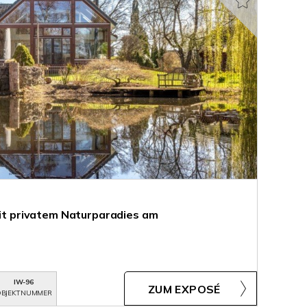
mit privatem Naturparadies am
IW-96
ZUM EXPOSÉ
BJEKTNUMMER