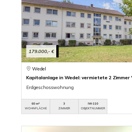
179.000,- €
Wedel
Kapitalanlage in Wedel: vermietete 2 Zimmer
Erdgeschosswohnung
60 m²
3
IW-110
WOHNFLÄCHE
ZIMMER
OBJEKTNUMMER